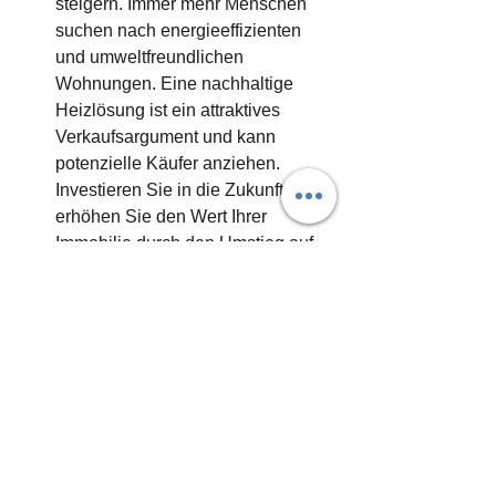
steigern. Immer mehr Menschen 
suchen nach energieeffizienten 
und umweltfreundlichen 
Wohnungen. Eine nachhaltige 
Heizlösung ist ein attraktives 
Verkaufsargument und kann 
potenzielle Käufer anziehen. 
Investieren Sie in die Zukunft und 
erhöhen Sie den Wert Ihrer 
Immobilie durch den Umstieg auf 
erneuerbare Energien.
Fazit: Die Aktualisierung Ihres alten 
Gasheizsystems in Wien auf 
erneuerbare Energien bietet zahlreiche 
Vorteile. Sie tragen zur Nachhaltigkeit 
bei, sparen Kosten, profitieren von 
staatlichen Förderungen, werden 
unabhängig von fossilen Brennstoffen 
und steigern den Wert Ihrer Immobilie. 