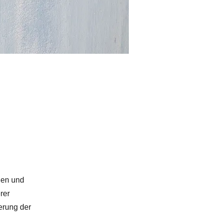
nen und
rer
erung der