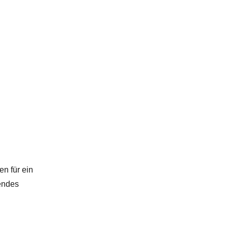
n für ein
endes